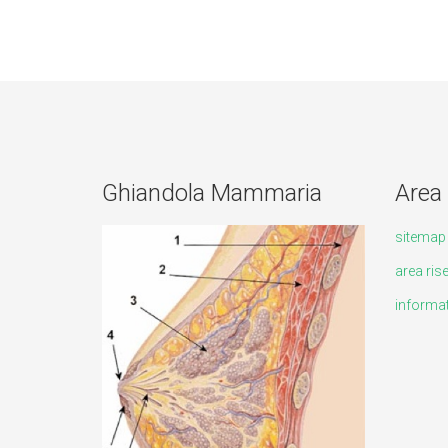
Ghiandola Mammaria
Area 
sitemap
area ris
informat