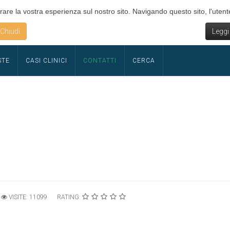
rare la vostra esperienza sul nostro sito. Navigando questo sito, l'utente
Chiudi
Leggi
STE
CASI CLINICI
CONTATTI
CERCA
VISITE: 11099
RATING: