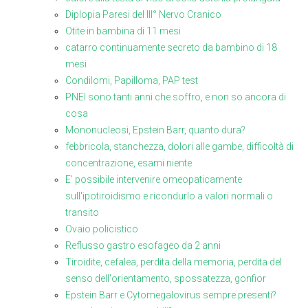
Diplopia Paresi del III° Nervo Cranico
Otite in bambina di 11 mesi
catarro continuamente secreto da bambino di 18
mesi
Condilomi, Papilloma, PAP test
PNEI sono tanti anni che soffro, e non so ancora di
cosa
Mononucleosi, Epstein Barr, quanto dura?
febbricola, stanchezza, dolori alle gambe, difficoltà di
concentrazione, esami niente
E' possibile intervenire omeopaticamente
sull'ipotiroidismo e ricondurlo a valori normali o
transito
Ovaio policistico
Reflusso gastro esofageo da 2 anni
Tiroidite, cefalea, perdita della memoria, perdita del
senso dell'orientamento, spossatezza, gonfior
Epstein Barr e Cytomegalovirus sempre presenti?