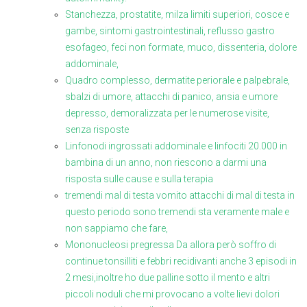
Stanchezza, prostatite, milza limiti superiori, cosce e
gambe, sintomi gastrointestinali, reflusso gastro
esofageo, feci non formate, muco, dissenteria, dolore
addominale,
Quadro complesso, dermatite periorale e palpebrale,
sbalzi di umore, attacchi di panico, ansia e umore
depresso, demoralizzata per le numerose visite,
senza risposte
Linfonodi ingrossati addominale e linfociti 20.000 in
bambina di un anno, non riescono a darmi una
risposta sulle cause e sulla terapia
tremendi mal di testa vomito attacchi di mal di testa in
questo periodo sono tremendi sta veramente male e
non sappiamo che fare,
Mononucleosi pregressa Da allora però soffro di
continue tonsilliti e febbri recidivanti anche 3 episodi in
2 mesi,inoltre ho due palline sotto il mento e altri
piccoli noduli che mi provocano a volte lievi dolori