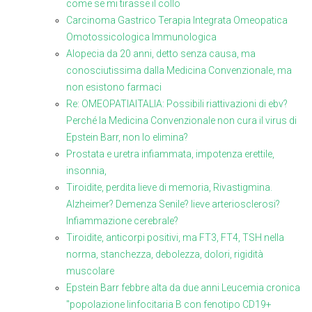
come se mi tirasse il collo
Carcinoma Gastrico Terapia Integrata Omeopatica
Omotossicologica Immunologica
Alopecia da 20 anni, detto senza causa, ma
conosciutissima dalla Medicina Convenzionale, ma
non esistono farmaci
Re: OMEOPATIAITALIA: Possibili riattivazioni di ebv?
Perché la Medicina Convenzionale non cura il virus di
Epstein Barr, non lo elimina?
Prostata e uretra infiammata, impotenza erettile,
insonnia,
Tiroidite, perdita lieve di memoria, Rivastigmina.
Alzheimer? Demenza Senile? lieve arteriosclerosi?
Infiammazione cerebrale?
Tiroidite, anticorpi positivi, ma FT3, FT4, TSH nella
norma, stanchezza, debolezza, dolori, rigidità
muscolare
Epstein Barr febbre alta da due anni Leucemia cronica
"popolazione linfocitaria B con fenotipo CD19+