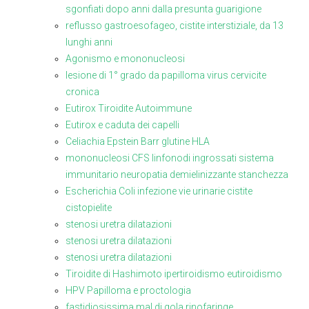
sgonfiati dopo anni dalla presunta guarigione
reflusso gastroesofageo, cistite interstiziale, da 13
lunghi anni
Agonismo e mononucleosi
lesione di 1° grado da papilloma virus cervicite
cronica
Eutirox Tiroidite Autoimmune
Eutirox e caduta dei capelli
Celiachia Epstein Barr glutine HLA
mononucleosi CFS linfonodi ingrossati sistema
immunitario neuropatia demielinizzante stanchezza
Escherichia Coli infezione vie urinarie cistite
cistopielite
stenosi uretra dilatazioni
stenosi uretra dilatazioni
stenosi uretra dilatazioni
Tiroidite di Hashimoto ipertiroidismo eutiroidismo
HPV Papilloma e proctologia
fastidiosissima mal di gola rinofaringe