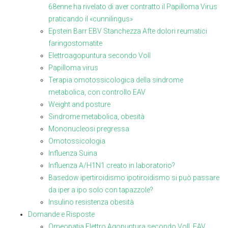
68enne ha rivelato di aver contratto il Papilloma Virus
praticando il «cunnilingus»
Epstein Barr EBV Stanchezza Afte dolori reumatici
faringostomatite
Elettroagopuntura secondo Voll
Papilloma virus
Terapia omotossicologica della sindrome
metabolica, con controllo EAV
Weight and posture
Sindrome metabolica, obesità
Mononucleosi pregressa
Omotossicologia
Influenza Suina
Influenza A/H1N1 creato in laboratorio?
Basedow ipertiroidismo ipotiroidismo si può passare
da iper a ipo solo con tapazzole?
Insulino resistenza obesità
Domande e Risposte
Omeopatia.Elettro Agopuntura secondo Voll, EAV,