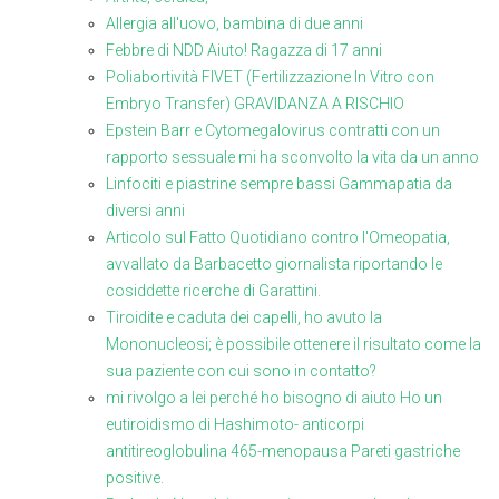
Allergia all'uovo, bambina di due anni
Febbre di NDD Aiuto! Ragazza di 17 anni
Poliabortività FIVET (Fertilizzazione In Vitro con
Embryo Transfer) GRAVIDANZA A RISCHIO
Epstein Barr e Cytomegalovirus contratti con un
rapporto sessuale mi ha sconvolto la vita da un anno
Linfociti e piastrine sempre bassi Gammapatia da
diversi anni
Articolo sul Fatto Quotidiano contro l'Omeopatia,
avvallato da Barbacetto giornalista riportando le
cosiddette ricerche di Garattini.
Tiroidite e caduta dei capelli, ho avuto la
Mononucleosi; è possibile ottenere il risultato come la
sua paziente con cui sono in contatto?
mi rivolgo a lei perché ho bisogno di aiuto Ho un
eutiroidismo di Hashimoto- anticorpi
antitireoglobulina 465-menopausa Pareti gastriche
positive.