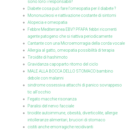
sono loro i responsabili?
Diabete cosa può fare l'omeopatia per il diabete ?
Mononucleosi e riattivazione costante di sintomi
Alopecia e omeopatia
Febbre Mediterranea EBV? PFAPA febbri ricorrenti
agente patogeno che si riattiva periodicamente
Cantante con una Microemorragia della corda vocale
Allergia al gatto, omeopatia possibilità di terapia
Tiroidite di hashimoto
Gravidanza capoparto ritorno del ciclo
MALE ALLA BOCCA DELLO STOMACO bambino
debole con malanni
sindrome ossessiva attacchi di panico sovrappeso
tic all'occhio
Fegato macchie risonanza
Paralisi del nervo facciale
tiroidite autoimmune, obesità, diverticolite, allergie
intolleranze alimentari, bruciori di stomaco
cistiti anche emorragiche recidivanti