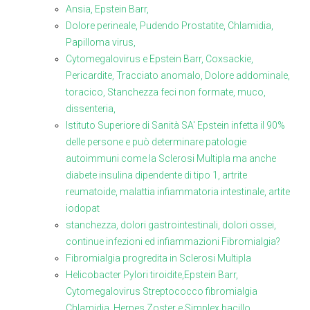
Ansia, Epstein Barr,
Dolore perineale, Pudendo Prostatite, Chlamidia,
Papilloma virus,
Cytomegalovirus e Epstein Barr, Coxsackie,
Pericardite, Tracciato anomalo, Dolore addominale,
toracico, Stanchezza feci non formate, muco,
dissenteria,
Istituto Superiore di Sanità SA' Epstein infetta il 90%
delle persone e può determinare patologie
autoimmuni come la Sclerosi Multipla ma anche
diabete insulina dipendente di tipo 1, artrite
reumatoide, malattia infiammatoria intestinale, artite
iodopat
stanchezza, dolori gastrointestinali, dolori ossei,
continue infezioni ed infiammazioni Fibromialgia?
Fibromialgia progredita in Sclerosi Multipla
Helicobacter Pylori tiroidite,Epstein Barr,
Cytomegalovirus Streptococco fibromialgia
Chlamidia, Herpes Zoster e Simplex bacillo