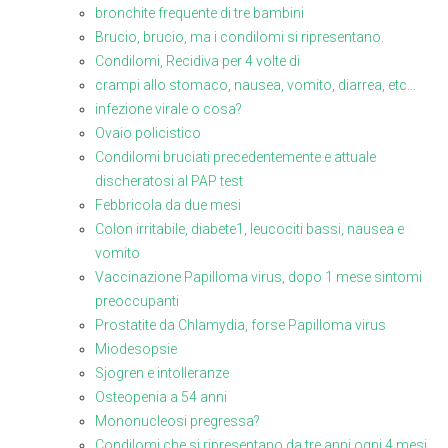
bronchite frequente di tre bambini
Brucio, brucio, ma i condilomi si ripresentano.
Condilomi, Recidiva per 4 volte di
crampi allo stomaco, nausea, vomito, diarrea, etc...
infezione virale o cosa?
Ovaio policistico
Condilomi bruciati precedentemente e attuale
discheratosi al PAP test
Febbricola da due mesi
Colon irritabile, diabete1, leucociti bassi, nausea e
vomito
Vaccinazione Papilloma virus, dopo 1 mese sintomi
preoccupanti
Prostatite da Chlamydia, forse Papilloma virus
Miodesopsie
Sjogren e intolleranze
Osteopenia a 54 anni
Mononucleosi pregressa?
Condilomi che si ripresentano da tre anni ogni 4 mesi