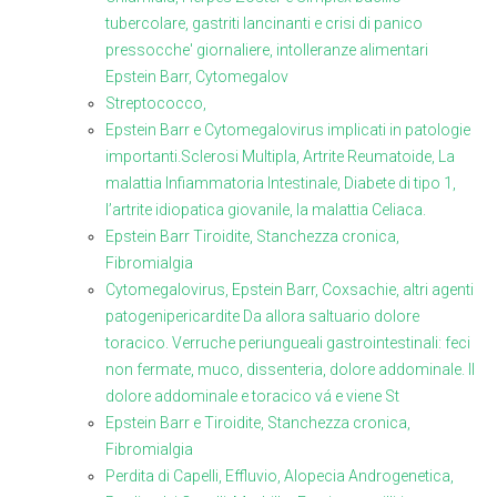
tubercolare, gastriti lancinanti e crisi di panico
pressocche' giornaliere, intolleranze alimentari
Epstein Barr, Cytomegalov
Streptococco,
Epstein Barr e Cytomegalovirus implicati in patologie
importanti.Sclerosi Multipla, Artrite Reumatoide, La
malattia Infiammatoria Intestinale, Diabete di tipo 1,
l’artrite idiopatica giovanile, la malattia Celiaca.
Epstein Barr Tiroidite, Stanchezza cronica,
Fibromialgia
Cytomegalovirus, Epstein Barr, Coxsachie, altri agenti
patogenipericardite Da allora saltuario dolore
toracico. Verruche periungueali gastrointestinali: feci
non fermate, muco, dissenteria, dolore addominale. Il
dolore addominale e toracico vá e viene St
Epstein Barr e Tiroidite, Stanchezza cronica,
Fibromialgia
Perdita di Capelli, Effluvio, Alopecia Androgenetica,