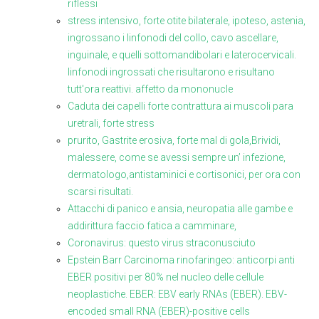
riflessi
stress intensivo, forte otite bilaterale, ipoteso, astenia,
ingrossano i linfonodi del collo, cavo ascellare,
inguinale, e quelli sottomandibolari e laterocervicali.
linfonodi ingrossati che risultarono e risultano
tutt'ora reattivi. affetto da mononucle
Caduta dei capelli forte contrattura ai muscoli para
uretrali, forte stress
prurito, Gastrite erosiva, forte mal di gola,Brividi,
malessere, come se avessi sempre un’ infezione,
dermatologo,antistaminici e cortisonici, per ora con
scarsi risultati.
Attacchi di panico e ansia, neuropatia alle gambe e
addirittura faccio fatica a camminare,
Coronavirus: questo virus straconusciuto
Epstein Barr Carcinoma rinofaringeo: anticorpi anti
EBER positivi per 80% nel nucleo delle cellule
neoplastiche. EBER: EBV early RNAs (EBER). EBV-
encoded small RNA (EBER)-positive cells