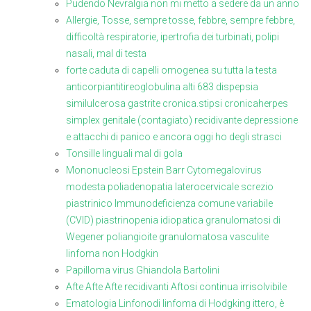
Pudendo Nevralgia non mi metto a sedere da un anno
Allergie, Tosse, sempre tosse, febbre, sempre febbre,
difficoltà respiratorie, ipertrofia dei turbinati, polipi
nasali, mal di testa
forte caduta di capelli omogenea su tutta la testa
anticorpiantitireoglobulina alti 683 dispepsia
similulcerosa gastrite cronica.stipsi cronicaherpes
simplex genitale (contagiato) recidivante depressione
e attacchi di panico e ancora oggi ho degli strasci
Tonsille linguali mal di gola
Mononucleosi Epstein Barr Cytomegalovirus
modesta poliadenopatia laterocervicale screzio
piastrinico Immunodeficienza comune variabile
(CVID) piastrinopenia idiopatica granulomatosi di
Wegener poliangioite granulomatosa vasculite
linfoma non Hodgkin
Papilloma virus Ghiandola Bartolini
Afte Afte Afte recidivanti Aftosi continua irrisolvibile
Ematologia Linfonodi linfoma di Hodgking ittero, è