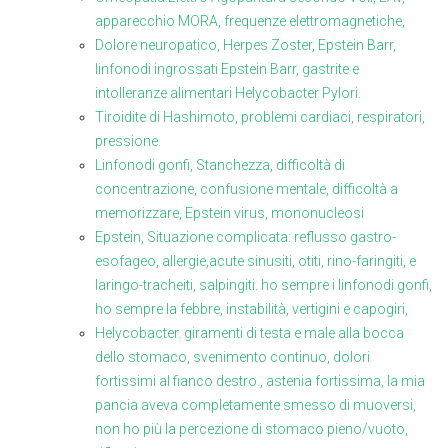
apparecchio MORA, frequenze elettromagnetiche,
Dolore neuropatico, Herpes Zoster, Epstein Barr,
linfonodi ingrossati Epstein Barr, gastrite e
intolleranze alimentari Helycobacter Pylori.
Tiroidite di Hashimoto, problemi cardiaci, respiratori,
pressione.
Linfonodi gonfi, Stanchezza, difficoltà di
concentrazione, confusione mentale, difficoltà a
memorizzare, Epstein virus, mononucleosi
Epstein, Situazione complicata: reflusso gastro-
esofageo, allergie,acute sinusiti, otiti, rino-faringiti, e
laringo-tracheiti, salpingiti. ho sempre i linfonodi gonfi,
ho sempre la febbre, instabilità, vertigini e capogiri,
Helycobacter. giramenti di testa e male alla bocca
dello stomaco, svenimento continuo, dolori
fortissimi al fianco destro., astenia fortissima, la mia
pancia aveva completamente smesso di muoversi,
non ho più la percezione di stomaco pieno/vuoto,