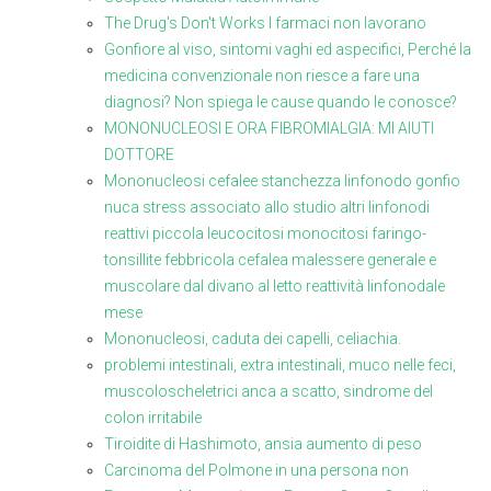
The Drug's Don't Works I farmaci non lavorano
Gonfiore al viso, sintomi vaghi ed aspecifici, Perché la
medicina convenzionale non riesce a fare una
diagnosi? Non spiega le cause quando le conosce?
MONONUCLEOSI E ORA FIBROMIALGIA: MI AIUTI
DOTTORE
Mononucleosi cefalee stanchezza linfonodo gonfio
nuca stress associato allo studio altri linfonodi
reattivi piccola leucocitosi monocitosi faringo-
tonsillite febbricola cefalea malessere generale e
muscolare dal divano al letto reattività linfonodale
mese
Mononucleosi, caduta dei capelli, celiachia.
problemi intestinali, extra intestinali, muco nelle feci,
muscoloscheletrici anca a scatto, sindrome del
colon irritabile
Tiroidite di Hashimoto, ansia aumento di peso
Carcinoma del Polmone in una persona non