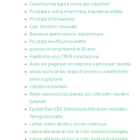
Celiachia mia figlia è vicina alla celiachia?
Prostata e uretra infiammata, impotenza erettile
Prostata informazione
Calo desiderio sessuale
Basedow ipertiroidismo autoimmune
Prostata insufficienza erettile
psoriasi inversa Nonna di 90 anni
Papilloma virus CIN III conizzazione
Aiuto per piaga per circolazione e ipnosi per obesità
ansia, tachicardia, sbalzi d’umore e costante forte
preoccupazione
cellulite nei bambini
Rinite vasomotoria operato più volte setto nasale e
turbinati
Epstein Barr EBV Stanchezza Afte dolori reumatici
faringostomatite
Lichen sclero atrofico, lichen sclerosus
calore alla testa al viso al collo astenia prolungata
calore alla testa al viso al collo astenia prolungata