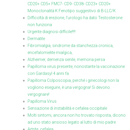
CD20+ CD5+ FMC7- CD9- CD38- CD23+ CD20+
Monoclonalità K Fenotipo suggestivo di B-LLC/K
Difficoltà di erezione, l'urologo ha dato Testosterone
non funziona
Urgente diagnosi difficile!!!!
Dermatite
Fibromialgia, sindrome da stanchezza cronica,
encefalomielite mialgica,
Alzheimer, demenza senile, memoria persa
Papilloma virus presente, nonostante la vaccinazione
con Gardasyl 4 anni fa
Papilloma Colposcopia, perché i ginecologi non la
vogliono eseguire, è una vergogna! Si devono
vergognare!
Papilloma Virus
Sensazione di instabilità e cefalea occipitale
Molti sintomi, ancora non ho trovato risposta, dicono
ad uno stato ansioso legato al lutto di mio padre
Artrite, cefalea,