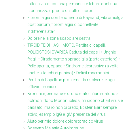
tutto iniziato con una permanente febbre continua
stanchezza e prurito su tutto il corpo
Fibromialgia con fenomeno di Raynaud, Fibromialgia
post partum, fibromialgia o connettivite
indifferenziata?
Dolore nella zona scapolare destra
TIROIDITE DI HASHIMOTO, Perdita di capelli,
POLICISTOSI OVARICA Caduta dei capelli • Unghie
fragili • Diradamento sopracciglia (parte esteriore) •
Pelle spenta, opaca • Sindrome depressiva (a volte
anche attacchi di panico) • Deficit mnemonici
Perdita di Capelli un problema da risolvere telogen
effluvio cronico !
Bronchite, permanere di uno stato infiammatorio ai
polmoni dopo Mononucleosi,mi dicono che il virus è
passato, ma io non ci credo, Epstein Barr sempre
attivo, esempio IgG e IgM presenza del virus
Aiuto per mio dolore dolore toracico virus
Sospetto Malattia Autoimmune