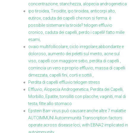
concentrazione, stanchezza, alopecia androgenetica
ipo tiroidea, Tiroidite, ipo tiroidea, anticorpi alto,
eutirox, caduta dei capelli che non si ferma. è
possibile sistemare la tiroide? telogen effluvio
cronico, caduta dei capelli, perdo i capelli! fatto mille
esami,
ovaio multifollicolare, ciclo irregolare,abbondante e
doloroso, aumento dei peletti sul mento, acne sul
viso, capelli con maggiore sebo, perdita di capelli ,
comincia un vero e proprio effluvio, massa di capelli
dimezzata, capelli fini, corti e sottili ,
Perdita di capelli effluvio telogen stress
Effluvio, Alopecia Androgenetica, Perdita dei Capelli,
Morbillo, Epatite, tonsilliti con placche, vaginiti, mal di
testa, fitte allo stomaco
Epstein Barr virus può causare anche altre 7 malattie
AUTOIMMUNI Autoimmunità Transcription factors
operate across disease loci, with EBNA2 implicated in
autoimmunity.