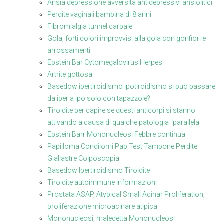
Ansia depressione avversità antidepressivi ansiolitici
Perdite vaginali bambina di 8 anni
Fibromialgia tunnel carpale
Gola, forti dolori improvvisi alla gola con gonfiori e
arrossamenti
Epstein Bar Cytomegalovirus Herpes
Artrite gottosa
Basedow ipertiroidismo ipotiroidismo si può passare
da iper a ipo solo con tapazzole?
Tiroidite per capire se questi anticorpi si stanno
attivando a causa di qualche patologia "parallela
Epstein Barr Mononucleosi Febbre continua
Papilloma Condilomi Pap Test Tampone Perdite
Giallastre Colposcopia
Basedow Ipertiroidismo Tiroidite
Tiroidite autoimmune informazioni
Prostata ASAP, Atypical Small Acinar Proliferation,
proliferazione microacinare atipica
Mononucleosi, maledetta Mononucleosi