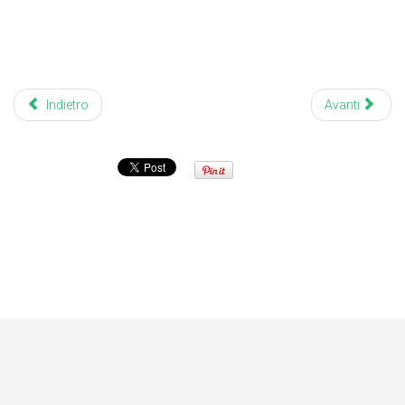
di stanchezza ,dolore agli orecchi
reflusso gastroesofageo mal di
gola l’infiammazione del rinofaringe infiammazione delle tonsille
linguali faringe Togliere le tonsille
Indietro
Avanti