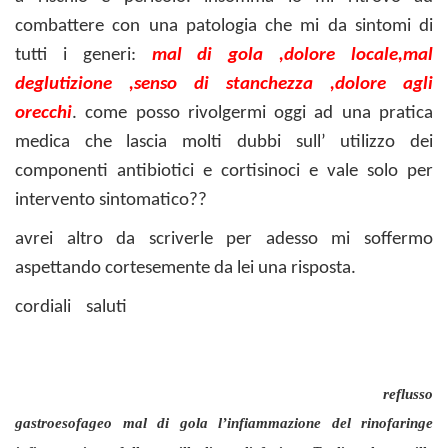
combattere con una patologia che mi da sintomi di
tutti i generi:
mal di gola ,dolore locale,mal
deglutizione ,senso di stanchezza ,dolore agli
orecchi
. come posso rivolgermi oggi ad una pratica
medica che lascia molti dubbi sull’ utilizzo dei
componenti antibiotici e cortisinoci e vale solo per
intervento sintomatico??
avrei altro da scriverle per adesso mi soffermo
aspettando cortesemente da lei una risposta.
cordiali saluti
fastidiosissima mal di gola rinofaringe
infiammazione delle tonsille linguali e faringe reflusso esafogeo
tonsille rocefin
tonsille linguali mal di gola ,dolore locale,mal
deglutizione ,senso di stanchezza ,dolore agli orecchi
reflusso
gastroesofageo mal di gola l’infiammazione del rinofaringe