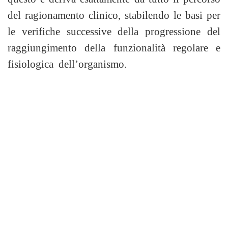
del ragionamento clinico, stabilendo le basi per
le verifiche successive della progressione del
raggiungimento della funzionalità regolare e
fisiologica dell’organismo.
fastidiosissima mal di gola
rinofaringe infiammazione delle tonsille linguali e faringe
reflusso esafogeo tonsille rocefin
tonsille linguali mal di gola
,dolore locale,mal deglutizione ,senso di stanchezza ,dolore agli
orecchi
reflusso gastroesofageo mal di gola l’infiammazione del
rinofaringe infiammazione delle tonsille linguali faringe Togliere
le tonsille
fastidiosissima mal di gola rinofaringe infiammazione delle
tonsille linguali e faringe reflusso esafogeo tonsille rocefin
tonsille linguali mal di gola ,dolore locale,mal deglutizione ,senso
di stanchezza ,dolore agli orecchi
reflusso gastroesofageo mal di
gola l’infiammazione