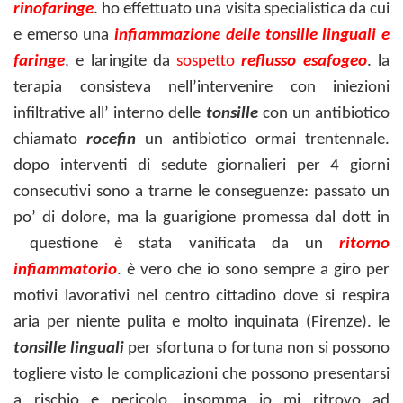
rinofaringe
. ho effettuato una visita specialistica da cui
e emerso una
infiammazione delle tonsille linguali e
faringe
, e laringite da
sospetto
reflusso esafogeo
. la
terapia consisteva nell’intervenire con iniezioni
infiltrative all’ interno delle
tonsille
con un antibiotico
chiamato
rocefin
un antibiotico ormai trentennale.
dopo interventi di sedute giornalieri per 4 giorni
consecutivi sono a trarne le conseguenze: passato un
po’ di dolore, ma la guarigione promessa dal dott in
questione
è stata vanificata da un
ritorno
infiammatorio
. è vero che io sono sempre a giro per
motivi lavorativi nel centro cittadino dove si respira
aria per niente pulita e molto inquinata (Firenze). le
tonsille linguali
per sfortuna o fortuna non si possono
togliere visto le complicazioni che possono presentarsi
a rischio e pericolo. insomma io mi ritrovo ad