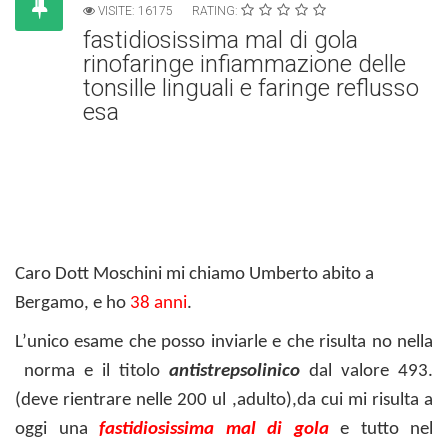
VISITE: 16175
RATING:
fastidiosissima mal di gola
rinofaringe infiammazione delle
tonsille linguali e faringe reflusso
esa
fastidiosissima mal di gola rinofaringe infiammazione delle
tonsille linguali e faringe reflusso esafogeo tonsille rocefin
tonsille linguali mal di gola ,dolore locale,mal deglutizione ,senso
di stanchezza ,dolore agli orecch
Caro Dott Moschini
mi chiamo Umberto abito a
Bergamo, e ho
38 anni
.
L’unico esame che posso inviarle e che risulta no nella
norma e il titolo
antistrepsolinico
dal valore 493.
(deve rientrare nelle 200 ul ,adulto),da cui mi risulta a
oggi una
fastidiosissima mal di gola
e tutto nel