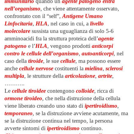
immunitario
quando un
agente patogeno entra
nell’organismo
, che viene attentamente osservato,
confrontato con il “self”,
Antigene Umano
Linfocitaria
,
HLA
, nel caso in cui, a
livello
molecolare
sussista una uguaglianza di solo 5-6
amminoacidi fra la struttura proteica dell’
agente
patogeno
e l’
HLA
, vengono prodotti
anticorpi
contro le cellule dell’organismo
,
autoanticorpi
, nel
caso della
tiroide
, le sue
cellule
, ma possono essere
anche
cellule nervose
costituenti la
mielina
,
sclerosi
multipla
, le strutture della
articolazione
,
artrite
,
………..
Le
cellule tiroidee
contengono
colloide
, ricca di
ormone tiroideo
, che nella distruzione della cellula
viene liberato creando uno stato di
ipertiroidismo
,
temporaneo
, se la distruzione avviene acutamente, ma
se la distruzione continua nel tempo, la persona
avverte sintomi di
ipertiroidismo
continuo.