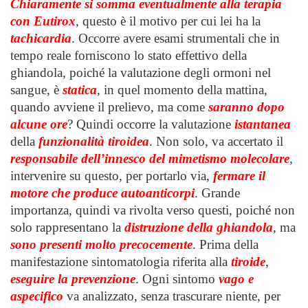
Chiaramente si somma eventualmente alla terapia
con Eutirox
, questo è il motivo per cui lei ha la
tachicardia
. Occorre avere esami strumentali che in
tempo reale forniscono lo stato effettivo della
ghiandola, poiché la valutazione degli ormoni nel
sangue, è
statica
, in quel momento della mattina,
quando avviene il prelievo, ma come
saranno dopo
alcune ore
? Quindi occorre la valutazione
istantanea
della
funzionalità
tiroidea
. Non solo, va accertato il
responsabile dell’innesco del mimetismo molecolare
,
intervenire su questo, per portarlo via,
fermare il
motore che produce autoanticorpi
. Grande
importanza, quindi va rivolta verso questi, poiché non
solo rappresentano la
distruzione della ghiandola
, ma
sono presenti molto precocemente
. Prima della
manifestazione sintomatologia riferita alla
tiroide
,
eseguire la prevenzione
. Ogni sintomo
vago e
aspecifico
va analizzato, senza trascurare niente, per