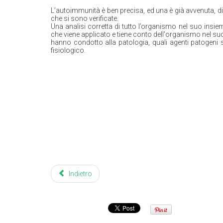
L’autoimmunità è ben precisa, ed una è già avvenuta, dia
che si sono verificate.
Una analisi corretta di tutto l’organismo nel suo insi
che viene applicato e tiene conto dell'organismo nel su
hanno condotto alla patologia, quali agenti patogeni 
fisiologico.
Indietro