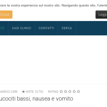
rare la vostra esperienza sul nostro sito. Navigando questo sito, l'utente
Chiudi
Leggi
STE
CASI CLINICI
CONTATTI
CERCA
 MARZO 2009
VISITE: 22752
RATING:
leucociti bassi, nausea e vomito