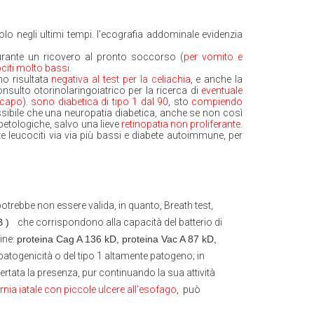
olo negli ultimi tempi. l'ecografia addominale evidenzia
urante un ricovero al pronto soccorso (
per vomito e
citi molto bassi.
no risultata
negativa al test per la celiachia
, e anche la
onsulto otorinolaringoiatrico per la ricerca di
eventuale
 capo
).
sono diabetica di tipo 1 dal 90
, sto
compiendo
ibile che una neuropatia diabetica, anche se non così
betologiche, salvo una lieve
retinopatia non proliferante
.
te leucociti via via più bassi e diabete autoimmune, per
otrebbe non essere valida, in quanto, Breath test,
B )
che corrispondono alla capacità del batterio di
ine:
proteina Cag A 136 kD, proteina Vac A 87 kD,
 patogenicità o del tipo 1 altamente patogeno; in
certata la presenza, pur continuando la sua attività
nia iatale con piccole ulcere all'esofago
,
può