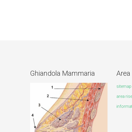
Ghiandola Mammaria
Area 
sitemap
area ris
informat