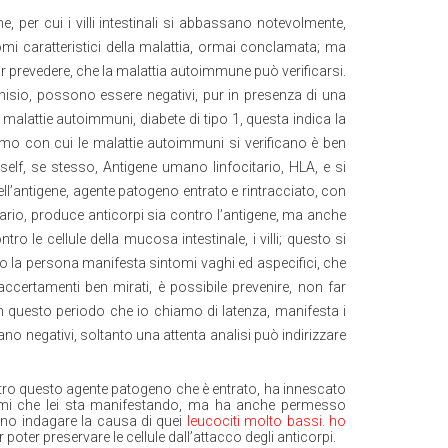
 per cui i villi intestinali si abbassano notevolmente,
tomi caratteristici della malattia, ormai conclamata; ma
r prevedere, che la malattia autoimmune può verificarsi.
omisio, possono essere negativi, pur in presenza di una
malattie autoimmuni, diabete di tipo 1, questa indica la
mo con cui le malattie autoimmuni si verificano è ben
elf, se stesso, Antigene umano linfocitario, HLA, e si
ll’antigene, agente patogeno entrato e rintracciato, con
tario, produce anticorpi sia contro l’antigene, ma anche
o le cellule della mucosa intestinale, i villi; questo si
la persona manifesta sintomi vaghi ed aspecifici, che
certamenti ben mirati, è possibile prevenire, non far
n questo periodo che io chiamo di latenza, manifesta i
tano negativi, soltanto una attenta analisi può indirizzare
tro questo agente patogeno che è entrato, ha innescato
tomi che lei sta manifestando, ma ha anche permesso
uno indagare la causa di quei
leucociti molto bassi. ho
oter preservare le cellule dall’attacco degli anticorpi.