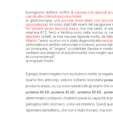
buongiorno dottore. soffro di
nausea con episodi acu
calcoli alla colecisti piccoli e mobili,
la gastroscopia,
una piccola ernia iatale con piccole
spossatezza
), mi sono stati fatti esami del sangue per 
ho sempre avuto leucociti bassi
, ma mai tanto. in se
vitamina B12, ferro e ferritina sono nella norma. rx ce
labirintite (
infatti, la mia nausea dipende molto da fatto
44anni.
l'anno scorso mi è stata diagnosticata
neuropa
sintomatica in ambito sensoriale e motorio, possa dare
un omeopata, di "origine" occidentale (laurea in medici
ventilare una diagnosi di autoimmunità -non meglio spe
lei cosa ne pensa?
la ringrazio molto
Egregia, esami negativi non escludono niente; la negativ
esame feci, anticorpi, vedono soltanto le proteine
prote
produrre ureasi, su cui sono basati tutti gli esami ch
proteina 60 kD, proteina 55 kD,
proteina 50 kD,
prote
determinate condizioni, il batterio perde la capacità di 
patogena nello stomaco, colon ed intestino. Quindi que
dipendere dal batterio, che non è stato trovato, ma non 