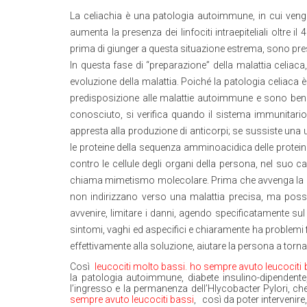
La celiachia è una patologia autoimmune, in cui vengon
aumenta la presenza dei linfociti intraepiteliali oltre
prima di giunger a questa situazione estrema, sono pres
In questa fase di “preparazione” della malattia celiac
evoluzione della malattia. Poiché la patologia celiaca 
predisposizione alle malattie autoimmune e sono ben 
conosciuto, si verifica quando il sistema immunitario
appresta alla produzione di anticorpi; se sussiste una 
le proteine della sequenza amminoacidica delle proteine
contro le cellule degli organi della persona, nel suo ca
chiama mimetismo molecolare. Prima che avvenga la ma
non indirizzano verso una malattia precisa, ma posso
avvenire, limitare i danni, agendo specificatamente su
sintomi, vaghi ed aspecifici e chiaramente ha problemi fis
effettivamente alla soluzione, aiutare la persona a tornar
Così
leucociti molto bassi. ho sempre avuto leucociti 
la patologia autoimmune, diabete insulino-dipenden
l’ingresso e la permanenza dell’Hlycobacter Pylori, c
sempre avuto leucociti bassi
,
così da poter intervenire