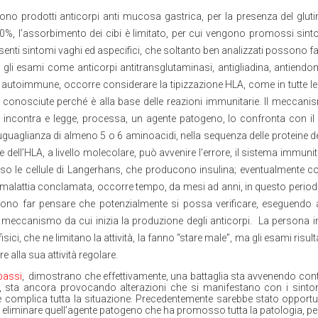
o prodotti anticorpi anti mucosa gastrica, per la presenza del glutine,
 il 40%, l’assorbimento dei cibi è limitato, per cui vengono promossi sin
enti sintomi vaghi ed aspecifici, che soltanto ben analizzati possono fa
a, gli esami come anticorpi antitransglutaminasi, antigliadina, antiend
è autoimmune, occorre considerare la tipizzazione HLA, come in tutte le 
conosciute perché è alla base delle reazioni immunitarie. Il meccanis
 incontra e legge, processa, un agente patogeno, lo confronta con il s
uguaglianza di almeno 5 o 6 aminoacidi, nella sequenza delle proteine de
 dell’HLA, a livello molecolare, può avvenire l’errore, il sistema immuni
so le cellule di Langerhans, che producono insulina; eventualmente contr
lattia conclamata, occorre tempo, da mesi ad anni, in questo periodo 
no far pensare che potenzialmente si possa verificare, eseguendo ac
l meccanismo da cui inizia la produzione degli anticorpi.
La persona i
ici, che ne limitano la attività, la fanno “stare male”, ma gli esami risul
e alla sua attività regolare.
bassi
,
dimostrano che effettivamente, una battaglia sta avvenendo con
te, sta ancora provocando alterazioni che si manifestano con i sin
he complica tutta la situazione. Precedentemente sarebbe stato opport
, eliminare quell’agente patogeno che ha promosso tutta la patologia, per p