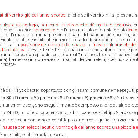
ti di vomito già dall'anno scorso
, anche se il vomito mi si presenta s
 ulcere all'esofago
,
la ricerca di elicobacter dà risultato negativo.
d
ricerca di segni di
pancreatite
, ma l'unico risultato anomalo è stato
leuco
guito, l'ematologo mi ha prescritto esami del sangue più specifici, so
rvicale denota sensibile attenuazione della lordosi. sono in attesa di c
ri quali la
posizione del corpo nello spazio
, e
movimenti bruschi del
tia diabetica
prevalentemente motoria con screzio autonomico. è poss
 una nausea con episodi acuti ricorrenti? non ho altre complicanze dia
na) ha messo in correlazione i risultati dei vari referti, specificatamen
cificata-
ità dell’Helycobacter, soprattutto con gli esami comunemente eseguiti, p
ina 30 kD (ureasi A ) proteina 26 kD (ureasi A) proteina 66 kD
(Ureasi 
e comunemente vengono eseguiti, mentre è composto anche da altre prote
ina 24 kD,
)
che lo caratterizzano, ed indicano se è del tipo 2, a bassa
produrre ureasi, non sono presenti le proteine ureasi, quindi non viene ac
l
nausea con episodi acuti di vomito già dall'anno scorso una piccola er
è possibile, escluderne la presenza.